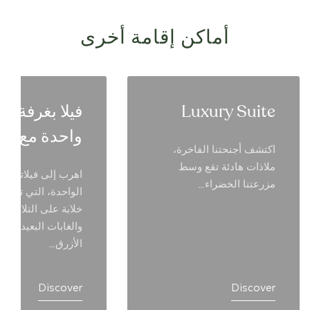
أماكن إقامة أخرى
Luxury Suite
فيلا بغرفة نو
واحدة مع جا
اكتشف أجنحتنا الفاخرة،
ملاذات هادئة تقع وسط
اهرب إلى فيلاتنا ذا
مزرعتنا الخضراء…
الواحدة، التي توفر 
خلابة على التلال ال
والغابات البعيدة وال
الأزرق…
Discover
Discover