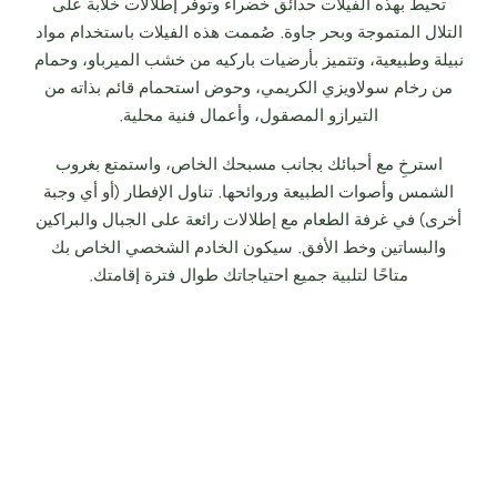
تحيط بهذه الفيلات حدائق خضراء وتوفر إطلالات خلابة على
التلال المتموجة وبحر جاوة. صُممت هذه الفيلات باستخدام مواد
نبيلة وطبيعية، وتتميز بأرضيات باركيه من خشب الميرباو، وحمام
من رخام سولاويزي الكريمي، وحوض استحمام قائم بذاته من
التيرازو المصقول، وأعمال فنية محلية.
استرخِ مع أحبائك بجانب مسبحك الخاص، واستمتع بغروب
الشمس وأصوات الطبيعة وروائحها. تناول الإفطار (أو أي وجبة
أخرى) في غرفة الطعام مع إطلالات رائعة على الجبال والبراكين
والبساتين وخط الأفق. سيكون الخادم الشخصي الخاص بك
متاحًا لتلبية جميع احتياجاتك طوال فترة إقامتك.