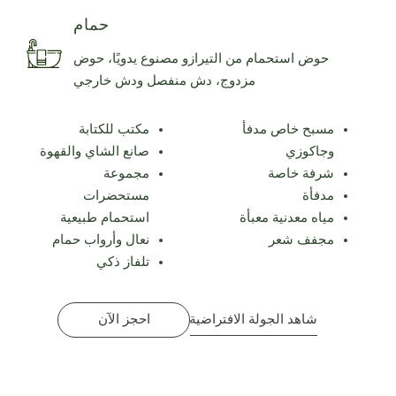
حمام
حوض استحمام من التيرازو مصنوع يدويًا، حوض
مزدوج، دش منفصل ودش خارجي
مسبح خاص مدفأ
مكتب للكتابة
وجاكوزي
صانع الشاي والقهوة
شرفة خاصة
مجموعة
مدفأة
مستحضرات
مياه معدنية معبأة
استحمام طبيعية
مجفف شعر
نعال وأرواب حمام
تلفاز ذكي
شاهد الجولة الافتراضية
احجز الآن