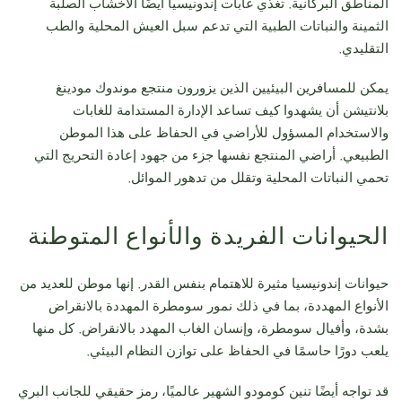
المناطق البركانية. تغذي غابات إندونيسيا أيضًا الأخشاب الصلبة
الثمينة والنباتات الطبية التي تدعم سبل العيش المحلية والطب
التقليدي.
يمكن للمسافرين البيئيين الذين يزورون منتجع موندوك مودينغ
بلانتيشن أن يشهدوا كيف تساعد الإدارة المستدامة للغابات
والاستخدام المسؤول للأراضي في الحفاظ على هذا الموطن
الطبيعي. أراضي المنتجع نفسها جزء من جهود إعادة التحريج التي
تحمي النباتات المحلية وتقلل من تدهور الموائل.
الحيوانات الفريدة والأنواع المتوطنة
حيوانات إندونيسيا مثيرة للاهتمام بنفس القدر. إنها موطن للعديد من
الأنواع المهددة، بما في ذلك نمور سومطرة المهددة بالانقراض
بشدة، وأفيال سومطرة، وإنسان الغاب المهدد بالانقراض. كل منها
يلعب دورًا حاسمًا في الحفاظ على توازن النظام البيئي.
قد تواجه أيضًا تنين كومودو الشهير عالميًا، رمز حقيقي للجانب البري