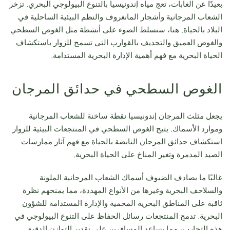
بعيدًا عن الغابات، تعج مياه إندونيسيا بالتنوع البيولوجي البحري. تزخر
الشعاب المرجانية وأشجار المانغروف والنظم البيئية الساحلية في
البلاد بالحياة. هنا، سنسلط الضوء على أنشطة مثل الغوص السطحي
والغوص العميق والتجديف بالقوارب التي تسمح للزوار باستكشاف
الحياة البحرية مع فهم أهمية الإدارة البحرية المستدامة.
الغوص السطحي في حدائق المرجان
يجعل مثلث المرجان إندونيسيا نقطة ساخنة للشعاب المرجانية
وموارد الأسماك. يتيح الغوص السطحي في المنتجعات البيئية للزوار
استكشاف حدائق المرجان النابضة بالحياة مع فهم آثار ممارسات
الصيد المدمرة وتغير المناخ على الحياة البحرية.
غالبًا ما يصادف الضيوف أسماك الشعاب المرجانية الملونة
والسلاحف البحرية وغيرها من الأنواع المهددة، مما يمنحهم نظرة
ثاقبة على المناطق البحرية المحمية والإدارة المستدامة للشؤون
البحرية. تدمج المنتجعات رسائل الحفاظ على التنوع البيولوجي في
هذه التجارب، مما يساعد المسافرين على تقدير التوازن الدقيق