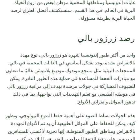
غابات إندونيسيا ومناطقها المحمية موطن لبعض من أروع الحياة
البرية في العالم. في هذا القسم، سنستكشف أفضل الطرق لرصد
الحياة البرية بطريقة مسؤولة.
رصد زرزور بالي
واحد من أكثر طيور إندونيسيا شهرة هو زرزور بالي، نوع مهدد
بالانقراض بشدة يوجد بشكل أساسي في الغابات المحمية في بالي.
المنتجعات البيئية مثل منتجع موندوك مودينغ بلانتيشن غالبًا ما تتعاون
مع مبادرات الحفظ للمساعدة في حماية هذه الطيور النادرة. يمكن
للضيوف المشاركة في جولات مرشدة تهدف إلى مراقبة زرزور بالي
في موطنه الطبيعي مع تعلم التهديدات التي يواجهها، بما في ذلك
تدهور الموائل وانقراض الأنواع.
هذه الجولات تسلط الضوء على أهمية حفظ التنوع البيولوجي، وتظهر
كيف يمكن للحفاظ على الموائل الطبيعية أن يدعم الأنواع المهددة
بالانقراض ومناطق الطيور المتوطنة. إنها تجربة لا تُنسى للمسافرين
الحريصين على رؤية التنوع البيولوجي الغني في البلاد عن كثب.