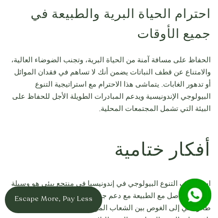
احترام الحياة البرية والطبيعة في
جميع الأوقات
الحفاظ على مسافة آمنة من الحياة البرية، وتجنب الضوضاء العالية،
والامتناع عن قطف النباتات يضمن أنك لا تساهم في فقدان الموائل
أو تدهور الغابات. يتماشى هذا الاحترام مع استراتيجية التنوع
البيولوجي الإندونيسية ويدعم المبادرات الطويلة الأجل للحفاظ على
البيئة التي تشمل المجتمعات المحلية.
أفكار ختامية
استكشاف التنوع البيولوجي في إندونيسيا في منتجع بيئي هو وسيلة
فريدة للتواصل مع الطبيعة مع دعم جهود الحفظ الهادفة. من رصد
Escape More, Pay Less
طائر بالي إلى الغوص بين الشعاب المرجانية، كل تجربة تقدم نظرة