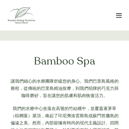
跳
Skip
過
to
連
primary
切
結
navigation
跳
至
內
容
Bamboo Spa
讓我們細心的水療團隊舒緩您的身心。我們巴里島風格的
療程，從傳統的巴里島精油按摩，到我們招牌的巧克力與
咖啡磨砂，旨在讓您的肌膚和肌肉恢復活力。
我們的水療中心坐落在高聳的竹結構中，並覆蓋著茅草
（棕櫚葉）屋頂，喚起了印尼弗洛雷斯島或蘇門答臘島的
偏遠之美。然而，內部卻擁有時尚的現代主義設計。四間