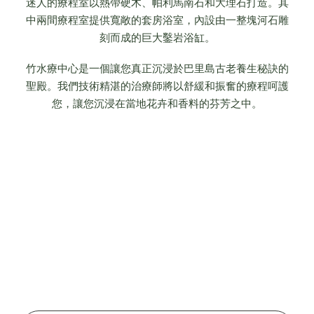
迷人的療程室以熱帶硬木、帕利馬南石和大理石打造。其
中兩間療程室提供寬敞的套房浴室，內設由一整塊河石雕
刻而成的巨大鑿岩浴缸。
竹水療中心是一個讓您真正沉浸於巴里島古老養生秘訣的
聖殿。我們技術精湛的治療師將以舒緩和振奮的療程呵護
您，讓您沉浸在當地花卉和香料的芬芳之中。