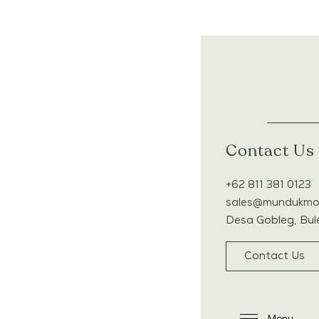
跳
跳
转
到
链
主
接
导
航
跳
转
至
Contact Us
内
容
+62 811 381 0123
sales@mundukmod
Desa Gobleg, Bule
Contact Us
Menu