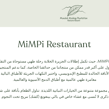
MiMPi Restaurant
دلل حواسك في مطعم MiMPi، حيث تكمل إطلالات الجزيرة الخلابة رحلة طهي مستوحاة من 
ل على أكبر قدر ممكن من منتجاتنا من حدائقنا الخاصة، كما ندعم المنتجين
أناقة الخالدة للمطبخ الإندونيسي، واختبر النكهات الجريئة للأطباق البالية
مغامرة طهي عالمية مع أطباق الدمج الآسيوية والعالمية.
م مجموعة متنوعة من الخيارات النباتية اللذيذة. تناول الطعام بأناقة على شر
ذكرى لا تُنسى مع عشاء خاص في بالي بينغونغ (كشك) مريح تحت النجوم.