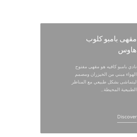
مقهى بامبو كلوب
هاوس
نكهات ا
نادي بامبو كافيه هو مقهى مفتوح
يقع راسا عا
الهواء مبني من الخيزران ومصمم
الخصبة في 
ليتماشى بشكل طبيعي مع المناظر
وهو مكان 
الطبيعية المحيطة…
بالطبيعة وا
Discover
Discover