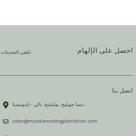
احصل على الإلهام
لتلقي التحديثات 
اتصل بنا
ديسا جوبليج، بوليلينج، بالي - إندونيسيا
sales@mundukmodingplantation.com