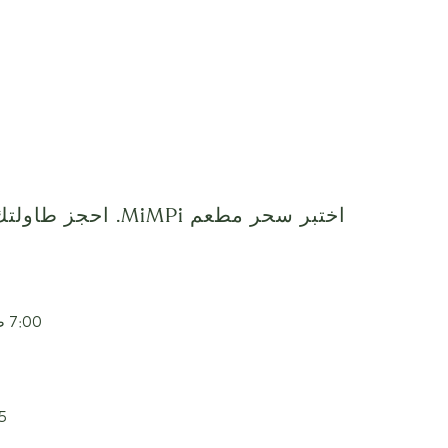
اختبر سحر مطعم MiMPi. احجز طاولتك اليوم!
7:00 صباحًا – 11:00 مساءً يوميًا
7:15 صب