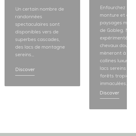
Enfourchez vot
Un certain nombre de
monture et expl
randonnées
paysages magni
spectaculaires sont
de Gobleg. Nos 
disponibles vers de
expérimentés et
superbes cascades,
chevaux doux v
des lacs de montagne
mèneront à trav
sereins…
collines luxurian
lacs sereins et 
Discover
forêts tropicale
immaculées…
Discover