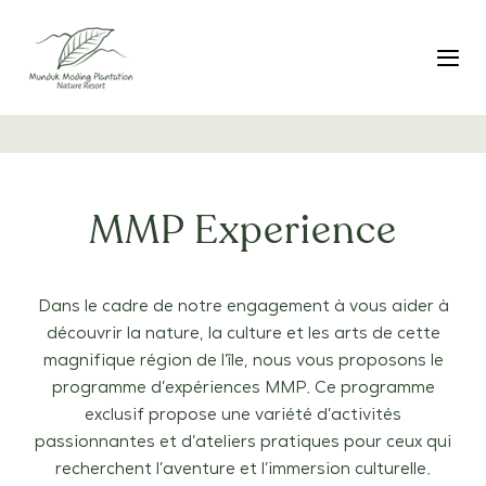
Liens
Skip
de
to
navigation
primary
Bas
rapide
navigation
Aller
au
contenu
MMP Experience
Dans le cadre de notre engagement à vous aider à
découvrir la nature, la culture et les arts de cette
magnifique région de l’île, nous vous proposons le
programme d’expériences MMP
. Ce programme
exclusif propose une variété d’activités
passionnantes et d’ateliers pratiques pour ceux qui
recherchent l’aventure et l’immersion culturelle.