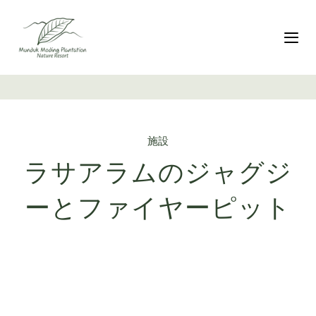
リ
Skip
ン
to
ク
primary
ナ
を
navigation
ス
コ
キ
ン
ッ
テ
プ
ン
施設
ツ
へ
ラサアラムのジャグジ
ス
キ
ーとファイヤーピット
ッ
プ