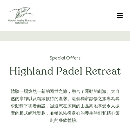
跳
Skip
過
to
連
primary
切
結
navigation
跳
至
內
容
Special Offers
Highland Padel Retreat
體驗一場煥然一新的遁世之旅，融合了運動的刺激、大自
然的寧靜以及精緻款待的溫馨。這個獨家靜修之旅專為尋
求動靜平衡者而設，誠邀您在涼爽的山區高地享受令人振
奮的板式網球樂趣，並輔以恢復身心的養生時刻和精心策
劃的餐飲體驗。