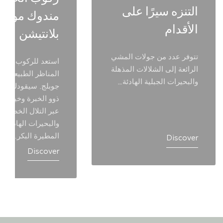
التنزه سيرًا على
مندوك مودين
الأقدام
بلانتيشن
تتوفر عدد من جولات المشي
استعد للركوب واس
الرائعة إلى الشلالات المذهلة
المناظر الطبيعية ال
والبحيرات الجبلية الهادئة…
جوبلج. سيقودك مرش
ذوو الخبرة وخيولنا ا
عبر التلال الخضراء
والبحيرات الهادئة وا
المطيرة البكر…
Discover
Discover