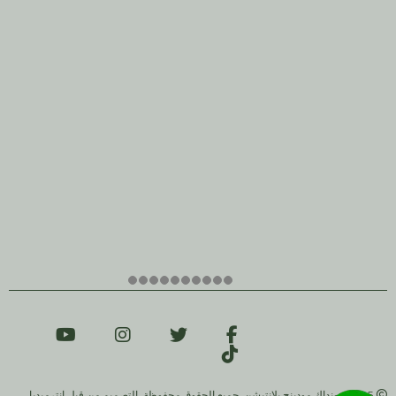
2025 مونداك مودينج بلانتيشن. جميع الحقوق محفوظة. التصميم من قبل إنترميديا