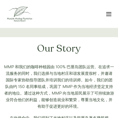
跳
跳
转
到
链
主
切
接
导
航
跳
转
Our Story
至
内
容
MMP 和我们的咖啡种植园由 100% 巴厘岛团队运营。在追求一
流服务的同时，我们选择与当地村庄和谐发展度假村，并邀请
国际专家协助指导团队并培训我们的培训师。如今，我们的团
队由约 150 名同事组成，巩固了 MMP 作为当地经济坚定支持
者的地位。通过这种方式，MMP 向当地居民展示了可持续旅游
业符合他们的利益，能够创造就业和繁荣，尊重当地文化，并
有助于促进更好的环境。